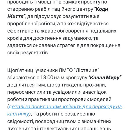
проводить тімбілдінг в рамках проекту по
створенню реабілітаційного центру
“Коди
Життя”
, де підсумовує результати вже
проробленої роботи, а також відбувається
ефективне та жваве обговорення подальших
кроків для досягнення задуманого, та
задається оновлена стратегія для покращення
своїх результатів.
Щоп’ятниці учасники ЛМГО “Ліствиця”
збираються о 18:00 на мікрогрупу
“Канал Миру”
де діляться тим, що за тиждень прожили,
переосмислили та усвідомили, внаслідок
роботи з практиками просторових моделей
(
деталі за посиланням,
клікніть для переходу на
к
артинку
та роботи по розширенню
)
,
свідомості, посередництвом різноманітних
духовних та інтелектуальних напрацювань