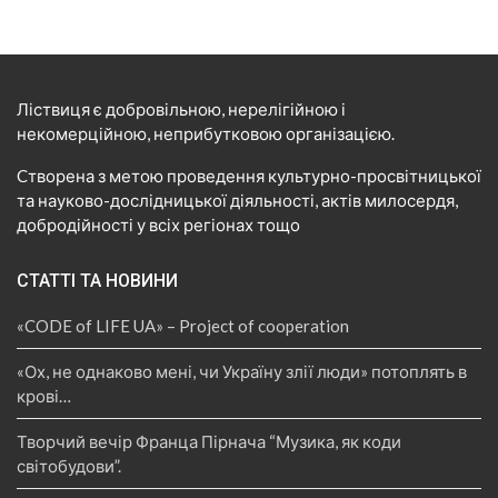
Ліствиця є добровільною, нерелігійною і
некомерційною, неприбутковою організацією.
Cтворена з метою проведення культурно-просвітницької
та науково-дослідницької діяльності, актів милосердя,
добродійності у всіх регіонах тощо
СТАТТІ ТА НОВИНИ
«CODE of LIFE UA» – Project of cooperation
«Ох, не однаково мені, чи Україну злії люди» потоплять в
крові…
Творчий вечір Франца Пірнача “Музика, як коди
світобудови”.