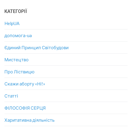
КАТЕГОРІЇ
HelpUA
допомога-ua
Єдиний Принцип Світобудови
Мистецтво
Про Ліствицю
Скажи аборту «Ні!»
Статтi
ФІЛОСОФІЯ СЕРЦЯ
Харитативна діяльність