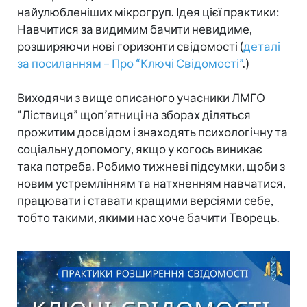
найулюбленіших мікрогруп. Ідея цієї практики:
Навчитися за видимим бачити невидиме,
розширяючи нові горизонти свідомості (
деталі
за посиланням –
Про “Ключі Свідомості”
.)
Виходячи з вище описаного учасники ЛМГО
“Ліствиця” щоп’ятниці на зборах діляться
прожитим досвідом і знаходять психологічну та
соціальну допомогу, якщо у когось виникає
така потреба. Робимо тижневі підсумки, щоби з
новим устремлінням та натхненням навчатися,
працювати і ставати кращими версіями себе,
тобто такими, якими нас хоче бачити Творець.