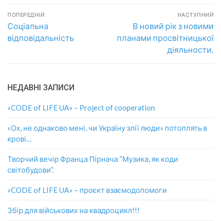
ПОПЕРЕДНІЙ
НАСТУПНИЙ
Соціальна
В новий рік з новими
відповідальність
планами просвітницької
діяльности.
НЕДАВНІ ЗАПИСИ
«CODE of LIFE UA» – Project of cooperation
«Ох, не однаково мені, чи Україну злії люди» потоплять в
крові…
Творчий вечір Франца Пірнача “Музика, як коди
світобудови”.
«CODE of LIFE UA» – проєкт взаємодопомоги
Збір для військових на квадроцикл!!!