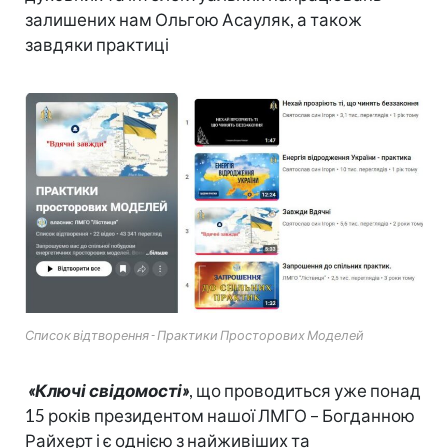
залишених нам Ольгою Асауляк,
а також
завдяки практиці
Список відтворення - Практики Просторових Моделей
«Ключі свідомості»
, що проводиться уже понад
15 років президентом нашої ЛМГО – Богданною
Райхерт і є однією з найживіших та