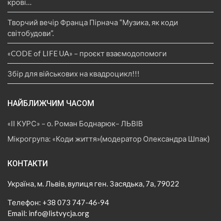
крові…
Творчий вечір Франца Пірнача “Музика, як коди
світобудови”.
«CODE of LIFE UA» – проєкт взаємодопомоги
Збір для військових на квадроцикл!!!
НАЙБЛИЖЧИМ ЧАСОМ
«ІI КУРС» – о. Роман Боднарюк– ЛЬВІВ
Мікрогрупа: «Коди життя»(модератор Олександра Шпак)
КОНТАКТИ
Україна, м. Львів, вулиця ген. Засядька, 7а, 79022
Телефон: +38 073 747-46-94
Email: info@listvycja.org