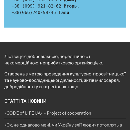
+38 (099) 921-82-62
Игорь,
+38(066)240-99-45
Галя
Ліствиця є добровільною, нерелігійною і
некомерційною, неприбутковою організацією.
Cтворена з метою проведення культурно-просвітницької
та науково-дослідницької діяльності, актів милосердя,
добродійності у всіх регіонах тощо
СТАТТІ ТА НОВИНИ
«CODE of LIFE UA» – Project of cooperation
«Ох, не однаково мені, чи Україну злії люди» потоплять в