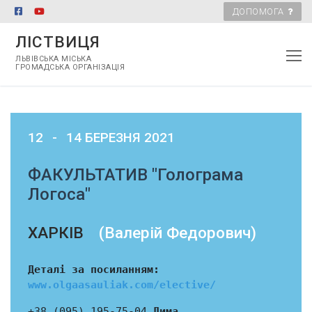
ДОПОМОГА
ЛІСТВИЦЯ
ЛЬВІВСЬКА МІСЬКА
ГРОМАДСЬКА ОРГАНІЗАЦІЯ
12
-
14 БЕРЕЗНЯ 2021
ФАКУЛЬТАТИВ "Голограма
Логоса"
ХАРКІВ
(Валерій Федорович)
Деталі за посиланням:
www.olgaasauliak.com/elective/
+38 (095) 195-75-04
Дима,