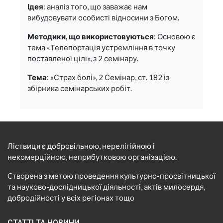
Ідея
: аналіз того, що заважає нам
вибудовувати особисті відносини з Богом.
Методики, що використовуються
: Основою є
тема «Телепортація устремління в точку
поставленої цілі», з 2 семінару.
Тема
: «Страх болі», 2 Семінар, ст. 182 із
збірника семінарських робіт.
Ліствиця є добровільною, нерелігійною і
некомерційною, неприбутковою організацією.
Cтворена з метою проведення культурно-просвітницької
та науково-дослідницької діяльності, актів милосердя,
добродійності у всіх регіонах тощо
СТАТТІ ТА НОВИНИ