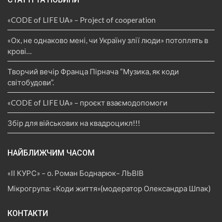
«CODE of LIFE UA» – Project of cooperation
«Ох, не однаково мені, чи Україну злії люди» потоплять в
крові…
Творчий вечір Франца Пірнача “Музика, як коди
світобудови”.
«CODE of LIFE UA» – проєкт взаємодопомоги
Збір для військових на квадроцикл!!!
НАЙБЛИЖЧИМ ЧАСОМ
«ІI КУРС» – о. Роман Боднарюк– ЛЬВІВ
Мікрогрупа: «Коди життя»(модератор Олександра Шпак)
КОНТАКТИ